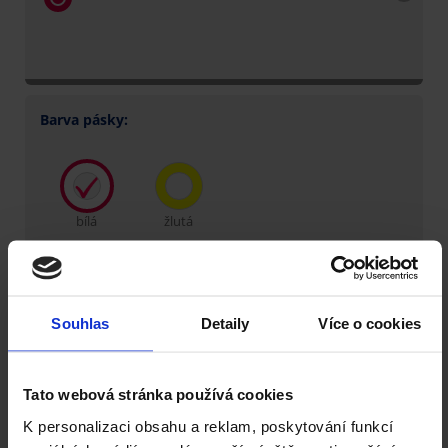
Barva pásky:
bílá
žlutá
Šíře pásky:
Návin pásky:
Souhlas
Detaily
Více o cookies
Tato webová stránka používá cookies
id:
Nenašli jste co jste hledali?
Chybí Vám v kalkulátoru rozměr nebo jiný
K personalizaci obsahu a reklam, poskytování funkcí
parametr?