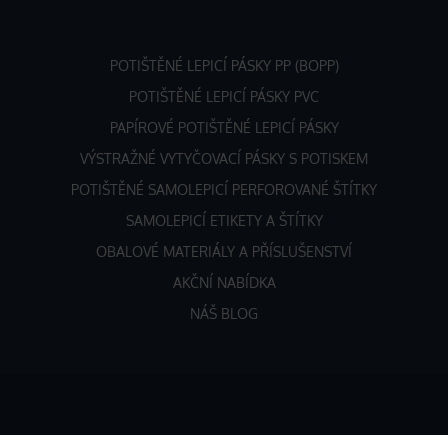
POTIŠTĚNÉ LEPICÍ PÁSKY PP (BOPP)
POTIŠTĚNÉ LEPICÍ PÁSKY PVC
PAPÍROVÉ POTIŠTĚNÉ LEPICÍ PÁSKY
VÝSTRAŽNÉ VYTYČOVACÍ PÁSKY S POTISKEM
POTIŠTĚNÉ SAMOLEPICÍ PERFOROVANÉ ŠTÍTKY
SAMOLEPICÍ ETIKETY A ŠTÍTKY
OBALOVÉ MATERIÁLY A PŘÍSLUŠENSTVÍ
AKČNÍ NABÍDKA
NÁŠ BLOG