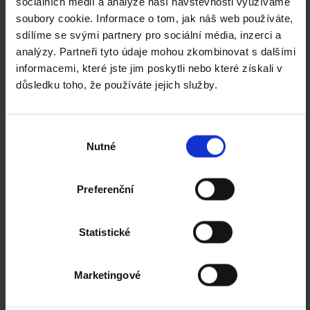
sociálních médií a analýze naší návštěvnosti využíváme
soubory cookie. Informace o tom, jak náš web používáte,
Počet kusů:
sdílíme se svými partnery pro sociální média, inzerci a
analýzy. Partneři tyto údaje mohou zkombinovat s dalšími
informacemi, které jste jim poskytli nebo které získali v
Zavolejte nám!
Tel.: 281 000 010.
důsledku toho, že používáte jejich služby.
A nebo pište na:
pasky@pasky.cz
Výběr
Nutné
souhlasu
Počet barev potisku:
(max. pokrytí barvou do 50% plochy)
1
2
3
Preferenční
Statistické
Negativ
- větší pokrytí barvou
Tiskové štočky zdarma (při obvodu 188,4 mm).
Marketingové
(Pro delší motiv nás prosím kontaktujte.)