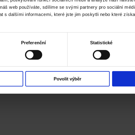
vání výkonu
 náš web používáte, sdílíme se svými partnery pro sociální média
 s dalšími informacemi, které jste jim poskytli nebo které získa
ombinujete marketing, grafiku i operativu výroby
 neformální atmosférou
Preferenční
Statistické
je uvnitř
vědnost
vedení v Karlíně
Povolit výběr