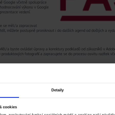
mě Google včetně spolupráce
 vyhodnocování výkonu v Google
 prezentace vedení.
te se měl/a zapracovat
tít, můžete postupně proniknout i do dalších agend od došlých a vyd
. Měl/a byste ovládat úpravy a korektury podkladů od zákazníků v Adob
produktových fotografií a zapracujete se do procesu osvitu razítek vč
ladní orientace v MySQL
vnatelná platforma)
ru - Adobe Illustrator nebo Corel Draw - na úrovni umožňující úpravy 
omail)
Detaily
agenturám
á cookies
, firemní e-maily
klam, poskytování funkcí sociálních médií a analýze naší návšt