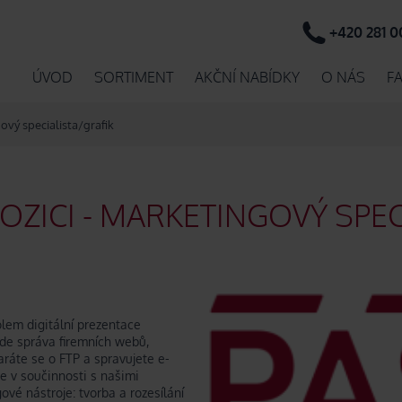
+420 281 0
ÚVOD
SORTIMENT
AKČNÍ NABÍDKY
O NÁS
F
ový specialista/grafik
OZICI - MARKETINGOVÝ SPEC
olem digitální prezentace
de správa firemních webů,
ráte se o FTP a spravujete e-
 v součinnosti s našimi
vé nástroje: tvorba a rozesílání