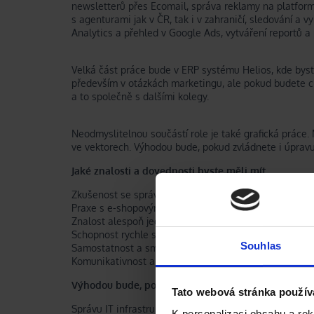
newsletterů přes Ecomail, správa reklamy na platfor
s agenturami jak v ČR, tak i v zahraničí, sledování a
Analytics a přehled v Google Ads, vytváření reportů a
Velká část práce bude v ERP systému Helios, kde bys
především v otázkách marketingu, ale pokud budete ch
a to společně s dalšími kolegy.
Neodmyslitelnou součástí role je také grafická práce
ve vektorech. Výhodou bude, pokud zvládnete i úpravu 
Jaké znalosti a dovednosti byste měli mít
Zkušenost se správou webu přes libovolné CMS a zák
Praxe s e-shopovým prostředím (PrestaShop nebo sro
Znalost alespoň jednoho vektorového grafického edito
Schopnost rychle se naučit nový software (Helios, Ec
Souhlas
Samostatnost a smysl pro detail
Komunikativnost a schopnost definovat úkoly našim 
Výhodou bude, pokud budete umět
Tato webová stránka použív
Správu IT infrastruktury jako PC, tiskárny, Wi-Fi, router
K personalizaci obsahu a re