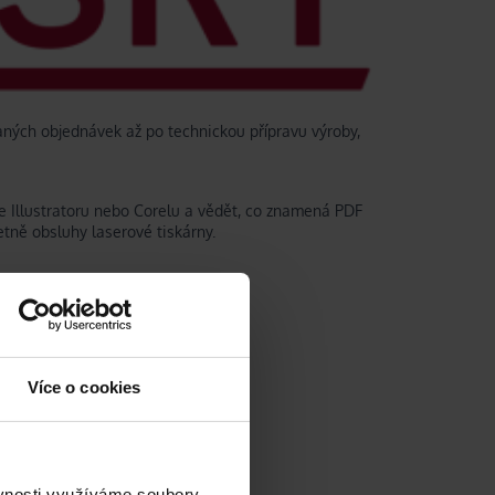
aných objednávek až po technickou přípravu výroby,
e Illustratoru nebo Corelu a vědět, co znamená PDF
etně obsluhy laserové tiskárny.
tiskových podkladů
Více o cookies
ěvnosti využíváme soubory