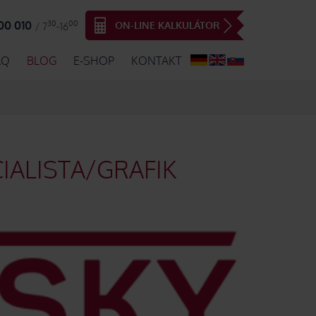
30
00
00 010
ON-LINE KALKULÁTOR
/ 7
-16
AQ
BLOG
E-SHOP
KONTAKT
IALISTA/GRAFIK